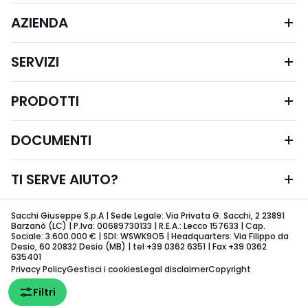
AZIENDA
SERVIZI
PRODOTTI
DOCUMENTI
TI SERVE AIUTO?
Sacchi Giuseppe S.p.A | Sede Legale: Via Privata G. Sacchi, 2 23891
Barzanò (LC) | P.Iva: 00689730133 | R.E.A.: Lecco 157633 | Cap.
Sociale: 3.600.000 € | SDI: WSWK9O5 | Headquarters: Via Filippo da
Desio, 60 20832 Desio (MB) | tel +39 0362 6351 | Fax +39 0362
635401
Privacy Policy
Gestisci i cookies
Legal disclaimer
Copyright
Filtri