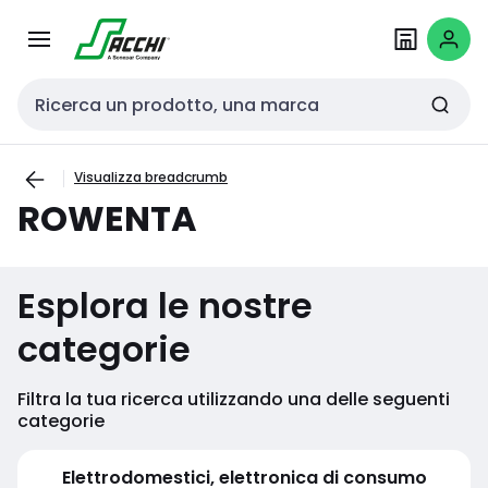
Passa alla
Salta al
navigazione
contenuto
Cerca input
Visualizza breadcrumb
ROWENTA
Esplora le nostre
categorie
Filtra la tua ricerca utilizzando una delle seguenti
categorie
Elettrodomestici, elettronica di consumo