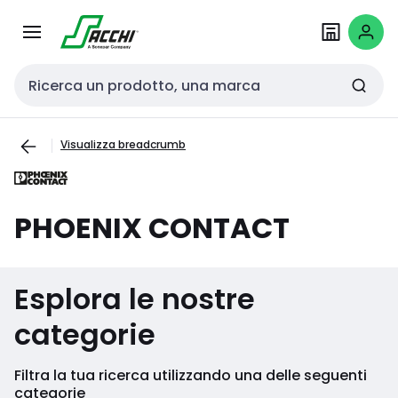
Passa alla
Salta al
navigazione
contenuto
Cerca input
Visualizza breadcrumb
PHOENIX CONTACT
Esplora le nostre
categorie
Filtra la tua ricerca utilizzando una delle seguenti
categorie