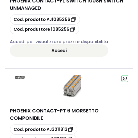
PHOENIX CONTACT
-
FL SWITCH 1008N SWITCH
UNMANAGED
copia
Cod. prodotto
PJ1085256
copia
Cod. produttore
1085256
Accedi per visualizzare prezzi e disponibilità
Accedi
PHOENIX CONTACT
-
PT 6 MORSETTO
COMPONIBILE
copia
Cod. prodotto
PJ3211813
copia