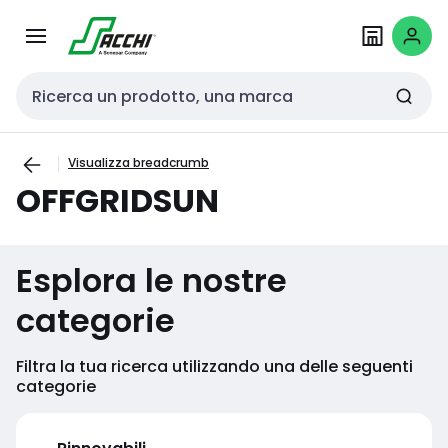
Passa alla
Salta al
navigazione
contenuto
Cerca input
Visualizza breadcrumb
OFFGRIDSUN
Esplora le nostre
categorie
Filtra la tua ricerca utilizzando una delle seguenti
categorie