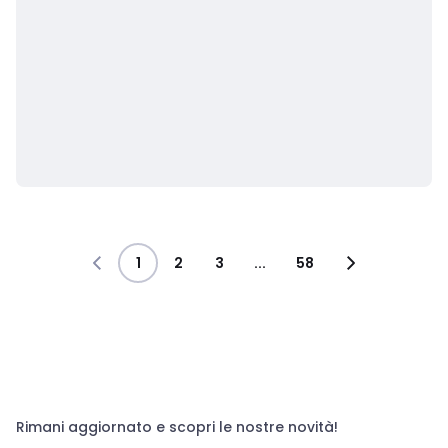
1
2
3
...
58
Rimani aggiornato e scopri le nostre novità!