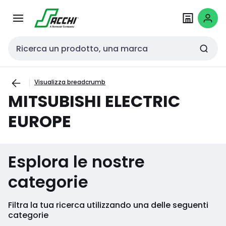
Passa alla
Salta al
navigazione
contenuto
Cerca input
Visualizza breadcrumb
MITSUBISHI ELECTRIC
EUROPE
Esplora le nostre
categorie
Filtra la tua ricerca utilizzando una delle seguenti
categorie