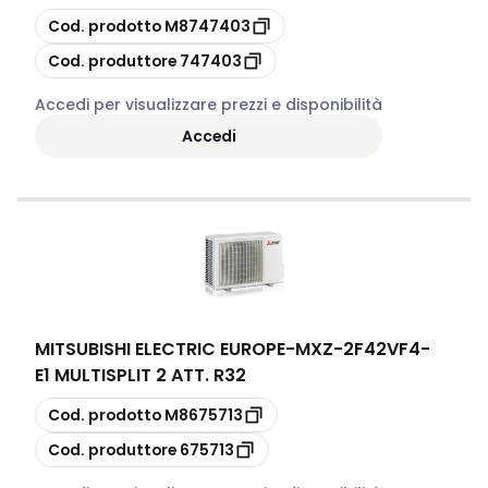
copia
Cod. prodotto
M8747403
copia
Cod. produttore
747403
Accedi per visualizzare prezzi e disponibilità
Accedi
MITSUBISHI ELECTRIC EUROPE
-
MXZ-2F42VF4-
E1 MULTISPLIT 2 ATT. R32
copia
Cod. prodotto
M8675713
copia
Cod. produttore
675713