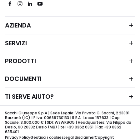
AZIENDA
SERVIZI
PRODOTTI
DOCUMENTI
TI SERVE AIUTO?
Sacchi Giuseppe S.p.A | Sede Legale: Via Privata G. Sacchi, 2 23891
Barzanò (LC) | P.Iva: 00689730133 | R.E.A.: Lecco 157633 | Cap.
Sociale: 3.600.000 € | SDI: WSWK9O5 | Headquarters: Via Filippo da
Desio, 60 20832 Desio (MB) | tel +39 0362 6351 | Fax +39 0362
635401
Privacy Policy
Gestisci i cookies
Legal disclaimer
Copyright