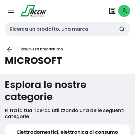
Passa alla
Salta al
navigazione
contenuto
Cerca input
Visualizza breadcrumb
MICROSOFT
Esplora le nostre
categorie
Filtra la tua ricerca utilizzando una delle seguenti
categorie
Elettrodomestici, elettronica di consumo