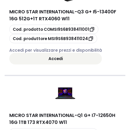
MICRO STAR INTERNATIONAL
-
Q3 G+ I5-13400F
16G 512G+1T RTX4060 W11
copia
Cod. prodotto
COMSI9S6B938411001
copia
Cod. produttore
MSI9S6B938411024
Accedi per visualizzare prezzi e disponibilità
Accedi
MICRO STAR INTERNATIONAL
-
Q1 G+ I7-12650H
16G 1TB 173 RTX4070 W11