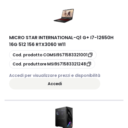
MICRO STAR INTERNATIONAL
-
Q1 G+ I7-12650H
16G 512 156 RTX3060 W11
copia
Cod. prodotto
COMSI9S71583321001
copia
Cod. produttore
MSI9S71583321248
Accedi per visualizzare prezzi e disponibilità
Accedi