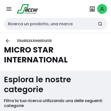
Passa alla
Salta al
navigazione
contenuto
Cerca input
Visualizza breadcrumb
MICRO STAR
INTERNATIONAL
Esplora le nostre
categorie
Filtra la tua ricerca utilizzando una delle seguenti
categorie