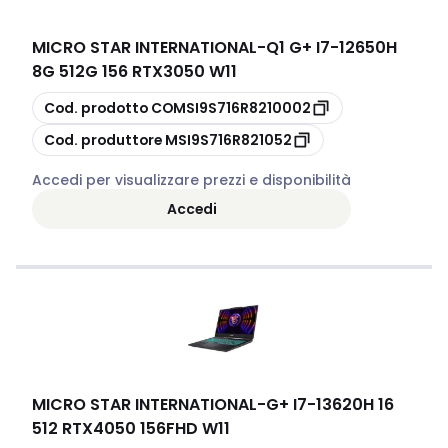
MICRO STAR INTERNATIONAL
-
Q1 G+ I7-12650H
8G 512G 156 RTX3050 W11
copia
Cod. prodotto
COMSI9S716R8210002
copia
Cod. produttore
MSI9S716R821052
Accedi per visualizzare prezzi e disponibilità
Accedi
MICRO STAR INTERNATIONAL
-
G+ I7-13620H 16
512 RTX4050 156FHD W11