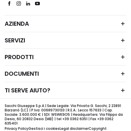
AZIENDA
SERVIZI
PRODOTTI
DOCUMENTI
TI SERVE AIUTO?
Sacchi Giuseppe S.p.A | Sede Legale: Via Privata G. Sacchi, 2 23891
Barzanò (LC) | P.Iva: 00689730133 | R.E.A.: Lecco 157633 | Cap.
Sociale: 3.600.000 € | SDI: WSWK9O5 | Headquarters: Via Filippo da
Desio, 60 20832 Desio (MB) | tel +39 0362 6351 | Fax +39 0362
635401
Privacy Policy
Gestisci i cookies
Legal disclaimer
Copyright