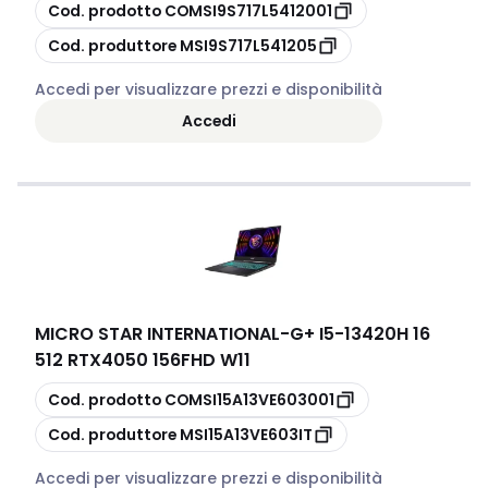
copia
Cod. prodotto
COMSI9S717L5412001
copia
Cod. produttore
MSI9S717L541205
Accedi per visualizzare prezzi e disponibilità
Accedi
MICRO STAR INTERNATIONAL
-
G+ I5-13420H 16
512 RTX4050 156FHD W11
copia
Cod. prodotto
COMSI15A13VE603001
copia
Cod. produttore
MSI15A13VE603IT
Accedi per visualizzare prezzi e disponibilità