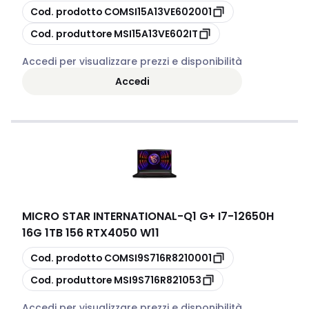
copia
Cod. prodotto
COMSI15A13VE602001
copia
Cod. produttore
MSI15A13VE602IT
Accedi per visualizzare prezzi e disponibilità
Accedi
MICRO STAR INTERNATIONAL
-
Q1 G+ I7-12650H
16G 1TB 156 RTX4050 W11
copia
Cod. prodotto
COMSI9S716R8210001
copia
Cod. produttore
MSI9S716R821053
Accedi per visualizzare prezzi e disponibilità