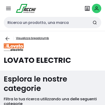
Passa alla
Salta al
navigazione
contenuto
Cerca input
Visualizza breadcrumb
LOVATO ELECTRIC
Esplora le nostre
categorie
Filtra la tua ricerca utilizzando una delle seguenti
categorie