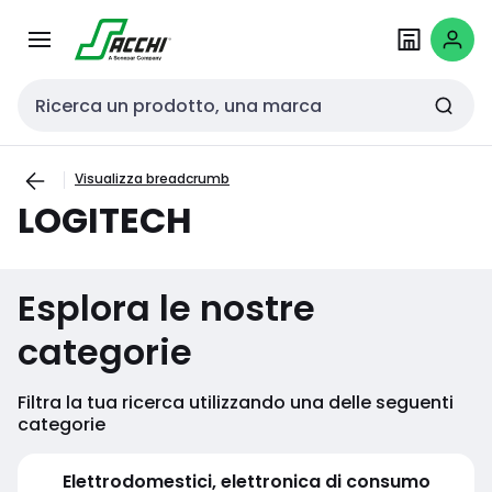
Passa alla
Salta al
navigazione
contenuto
Cerca input
Visualizza breadcrumb
LOGITECH
Esplora le nostre
categorie
Filtra la tua ricerca utilizzando una delle seguenti
categorie
Elettrodomestici, elettronica di consumo