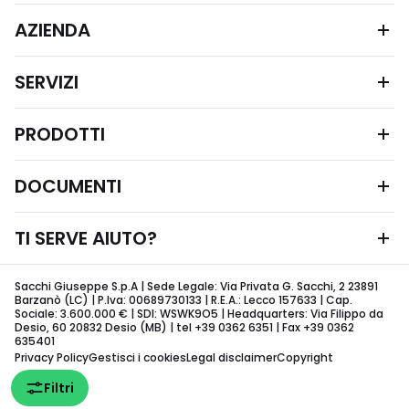
AZIENDA
SERVIZI
PRODOTTI
DOCUMENTI
TI SERVE AIUTO?
Sacchi Giuseppe S.p.A | Sede Legale: Via Privata G. Sacchi, 2 23891
Barzanò (LC) | P.Iva: 00689730133 | R.E.A.: Lecco 157633 | Cap.
Sociale: 3.600.000 € | SDI: WSWK9O5 | Headquarters: Via Filippo da
Desio, 60 20832 Desio (MB) | tel +39 0362 6351 | Fax +39 0362
635401
Privacy Policy
Gestisci i cookies
Legal disclaimer
Copyright
Filtri