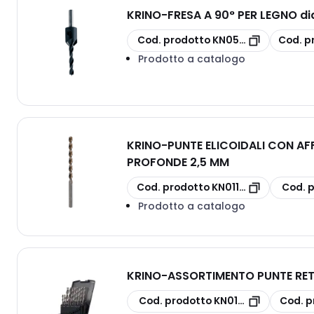
KRINO
-
FRESA A 90° PER LEGNO di
copia
copia
Cod. prodotto
KN050721200
Cod. p
Prodotto a catalogo
KRINO
-
PUNTE ELICOIDALI CON AF
PROFONDE 2,5 MM
copia
copia
Cod. prodotto
KN011410250
Cod. 
Prodotto a catalogo
KRINO
-
ASSORTIMENTO PUNTE RETT
copia
copia
Cod. prodotto
KN01075301
Cod. p