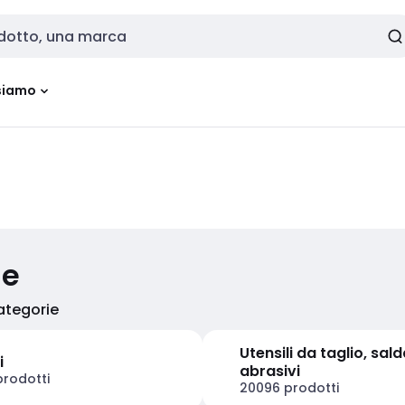
siamo
ie
categorie
Utensili da taglio, sal
i
abrasivi
rodotti
20096 prodotti