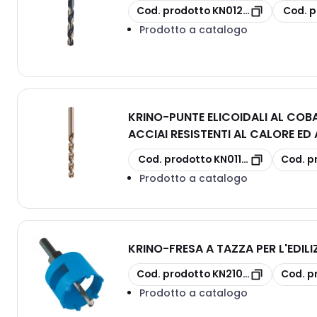
copia
copia
Cod. prodotto
KN012010150
Cod. p
Prodotto a catalogo
KRINO
-
PUNTE ELICOIDALI AL COBA
ACCIAI RESISTENTI AL CALORE ED
copia
copia
Cod. prodotto
KN011390900
Cod. p
Prodotto a catalogo
KRINO
-
FRESA A TAZZA PER L'EDILI
copia
copia
Cod. prodotto
KN2101505500
Cod. p
Prodotto a catalogo