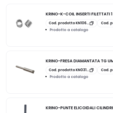
KRINO
-
K-COIL INSERTI FILETTATI 1
copia
copia
Cod. prodotto
KN10606118X15
Cod. p
Prodotto a catalogo
KRINO
-
FRESA DIAMANTATA TG UM
copia
copia
Cod. prodotto
KN031251200
Cod. p
Prodotto a catalogo
KRINO
-
PUNTE ELICOIDALI CILINDR