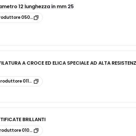
ametro 12 lunghezza in mm 25
roduttore
050721200
FILATURA A CROCE ED ELICA SPECIALE AD ALTA RESISTEN
produttore
011410250
IFICATE BRILLANTI
roduttore
01075301