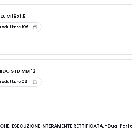
 D. M 18X1,5
roduttore
10606118X15
IDO STD MM 12
roduttore
031251200
ICHE, ESECUZIONE INTERAMENTE RETTIFICATA, “Dual Perf