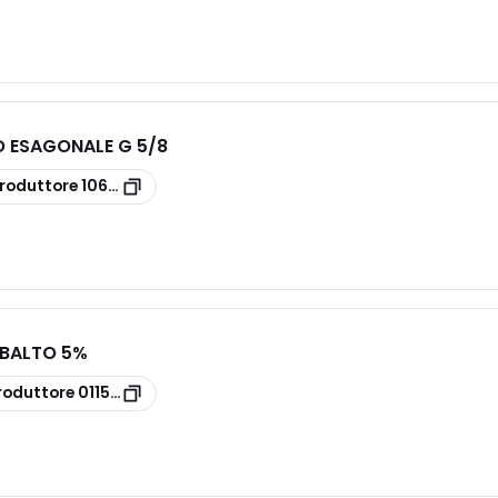
 ESAGONALE G 5/8
roduttore
10623G5/8
BALTO 5%
roduttore
01155201