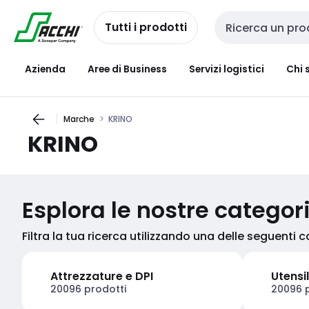
Passa alla
Salta al
navigazione
contenuto
Tutti i prodotti
Cerca input
Azienda
Aree di Business
Servizi logistici
Chi 
Marche
KRINO
KRINO
Esplora le nostre categor
Filtra la tua ricerca utilizzando una delle seguenti 
Attrezzature e DPI
Utensil
20096 prodotti
20096 p