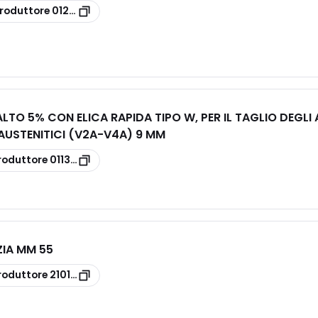
roduttore
012010150
LTO 5% CON ELICA RAPIDA TIPO W, PER IL TAGLIO DEGLI 
 AUSTENITICI (V2A-V4A) 9 MM
roduttore
011390900
ZIA MM 55
roduttore
2101505500