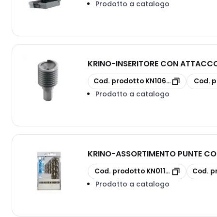
Prodotto a catalogo
KRINO
-
INSERITORE CON ATTACCO
copia
copia
Cod. prodotto
KN10623G5/8
Cod. p
Prodotto a catalogo
KRINO
-
ASSORTIMENTO PUNTE CO
copia
copia
Cod. prodotto
KN01155201
Cod. p
Prodotto a catalogo