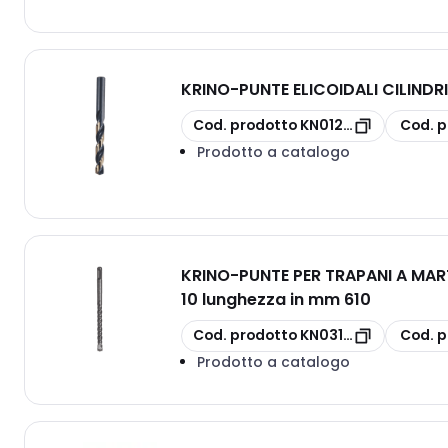
KRINO
-
PUNTE ELICOIDALI CILINDR
copia
copia
Cod. prodotto
KN012010660
Cod. p
Prodotto a catalogo
KRINO
-
PUNTE PER TRAPANI A MAR
10 lunghezza in mm 610
copia
copia
Cod. prodotto
KN031606101000
Cod. p
Prodotto a catalogo