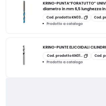
KRINO
-
PUNTA“FORATUTTO” UNIVERS
diametro in mm 6,5 lunghezza i
copia
copia
Cod. prodotto
KN030760650100
Cod. p
Prodotto a catalogo
KRINO
-
PUNTE ELICOIDALI CILINDR
copia
copia
Cod. prodotto
KN010760500
Cod. p
Prodotto a catalogo