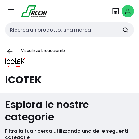
Passa alla
Salta al
navigazione
contenuto
Cerca input
Visualizza breadcrumb
ICOTEK
Esplora le nostre
categorie
Filtra la tua ricerca utilizzando una delle seguenti
categorie