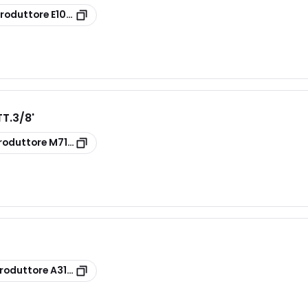
roduttore
E10932000
T.3/8'
roduttore
M71173025
roduttore
A31424000