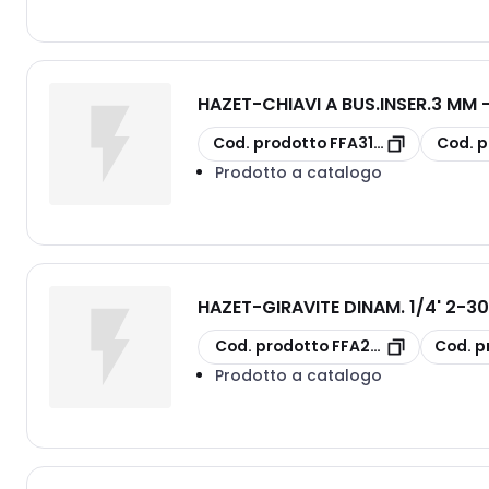
HAZET
-
CHIAVI A BUS.INSER.3 MM -
copia
copia
Cod. prodotto
FFA31320003
Cod. p
Prodotto a catalogo
HAZET
-
GIRAVITE DINAM. 1/4' 2-3
copia
copia
Cod. prodotto
FFA28381030
Cod. p
Prodotto a catalogo