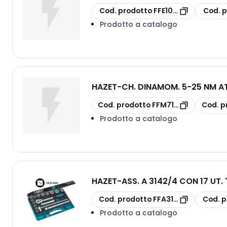
copia
copia
Cod. prodotto
FFE10932000
Cod. p
Prodotto a catalogo
HAZET
-
CH. DINAMOM. 5-25 NM AT
copia
copia
Cod. prodotto
FFM71173025
Cod. p
Prodotto a catalogo
HAZET
-
ASS. A 3142/4 CON 17 UT. '
copia
copia
Cod. prodotto
FFA31424000
Cod. p
Prodotto a catalogo