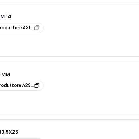
MM 14
roduttore
A31792014
8 MM
roduttore
A29282528
M3,5X25