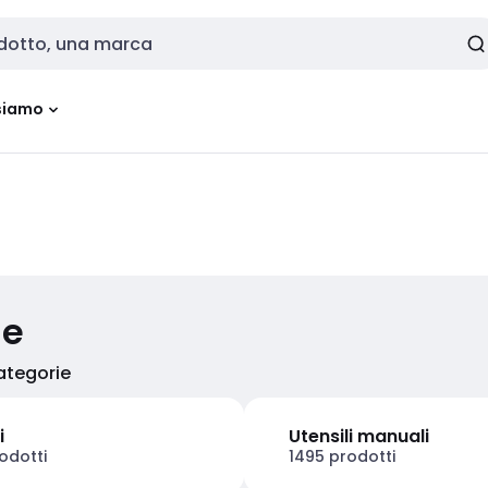
siamo
ie
categorie
i
Utensili manuali
odotti
1495 prodotti