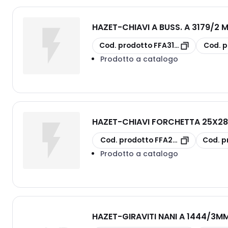
HAZET
-
CHIAVI A BUSS. A 3179/2 
copia
copia
Cod. prodotto
FFA31792014
Cod. p
Prodotto a catalogo
HAZET
-
CHIAVI FORCHETTA 25X2
copia
copia
Cod. prodotto
FFA29282528
Cod. p
Prodotto a catalogo
HAZET
-
GIRAVITI NANI A 1444/3M