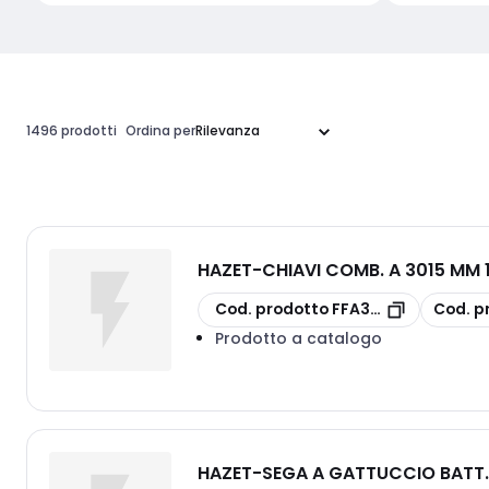
1496 prodotti
Ordina per
HAZET
-
CHIAVI COMB. A 3015 MM 
copia
copia
Cod. prodotto
FFA30150013
Cod. p
Prodotto a catalogo
HAZET
-
SEGA A GATTUCCIO BATT.