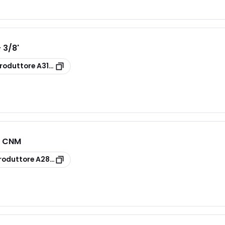
 3/8'
roduttore
A31320003
0 CNM
roduttore
A28381030