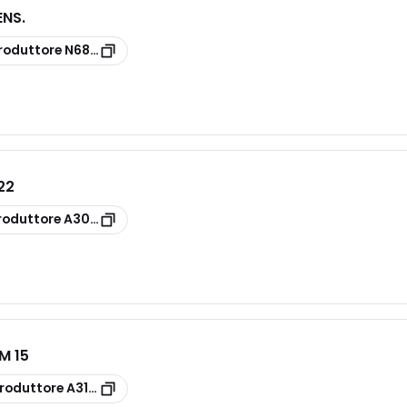
ENS.
roduttore
N68583000
22
roduttore
A30150022
M 15
roduttore
A31301015