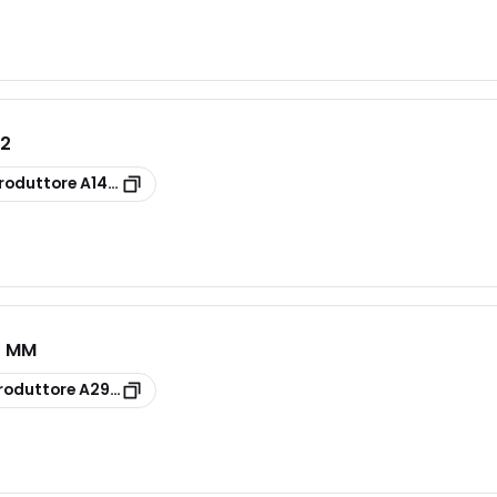
H2
roduttore
A14794002
4 MM
roduttore
A29282224