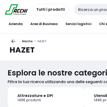
Passa alla
Salta al
navigazione
contenuto
Tutti i prodotti
Cerca input
Azienda
Aree di Business
Servizi logistici
Chi 
Marche
HAZET
HAZET
Esplora le nostre categor
Filtra la tua ricerca utilizzando una delle seguenti 
Attrezzature e DPI
Utensil
1496 prodotti
1496 pr