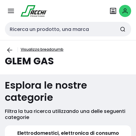
Passa alla
Salta al
navigazione
contenuto
Cerca input
Visualizza breadcrumb
GLEM GAS
Esplora le nostre
categorie
Filtra la tua ricerca utilizzando una delle seguenti
categorie
Elettrodomestici, elettronica di consumo