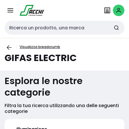
Passa alla
Salta al
navigazione
contenuto
Cerca input
Visualizza breadcrumb
GIFAS ELECTRIC
Esplora le nostre
categorie
Filtra la tua ricerca utilizzando una delle seguenti
categorie