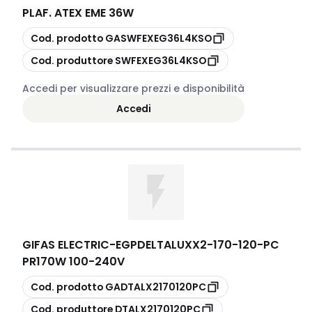
PLAF. ATEX EME 36W
copia
Cod. prodotto
GASWFEXEG36L4KSO
copia
Cod. produttore
SWFEXEG36L4KSO
Accedi per visualizzare prezzi e disponibilità
Accedi
GIFAS ELECTRIC
-
EGPDELTALUXX2-170-120-PC
PR170W 100-240V
copia
Cod. prodotto
GADTALX2170120PC
copia
Cod. produttore
DTALX2170120PC