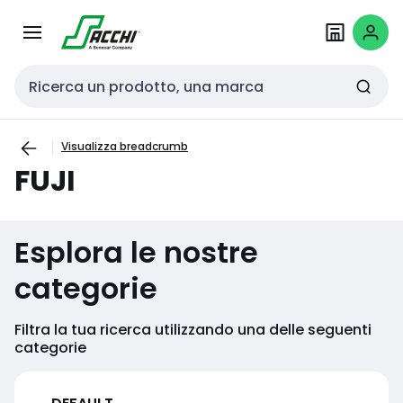
Passa alla
Salta al
navigazione
contenuto
Cerca input
Visualizza breadcrumb
FUJI
Esplora le nostre
categorie
Filtra la tua ricerca utilizzando una delle seguenti
categorie