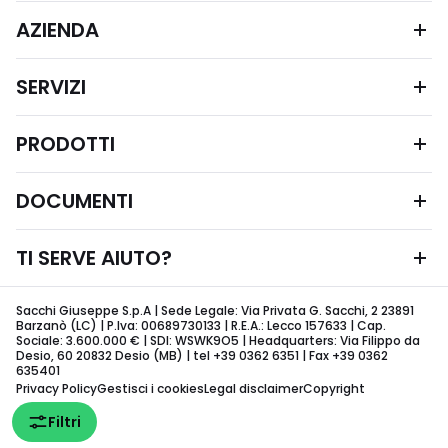
AZIENDA
SERVIZI
PRODOTTI
DOCUMENTI
TI SERVE AIUTO?
Sacchi Giuseppe S.p.A | Sede Legale: Via Privata G. Sacchi, 2 23891
Barzanò (LC) | P.Iva: 00689730133 | R.E.A.: Lecco 157633 | Cap.
Sociale: 3.600.000 € | SDI: WSWK9O5 | Headquarters: Via Filippo da
Desio, 60 20832 Desio (MB) | tel +39 0362 6351 | Fax +39 0362
635401
Privacy Policy
Gestisci i cookies
Legal disclaimer
Copyright
Filtri