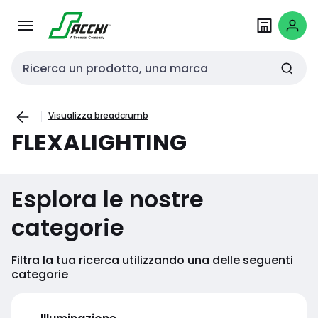
Passa alla
Salta al
navigazione
contenuto
Cerca input
Visualizza breadcrumb
FLEXALIGHTING
Esplora le nostre
categorie
Filtra la tua ricerca utilizzando una delle seguenti
categorie