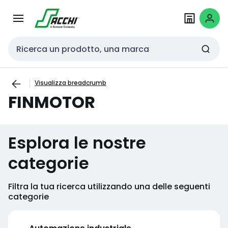
Passa alla
Salta al
navigazione
contenuto
Cerca input
Visualizza breadcrumb
FINMOTOR
Esplora le nostre
categorie
Filtra la tua ricerca utilizzando una delle seguenti
categorie