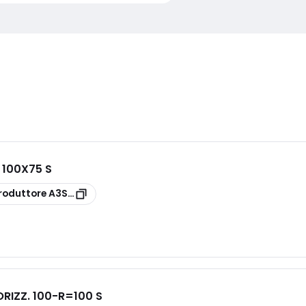
 100X75 S
roduttore
A3S26FXC100H
RIZZ. 100-R=100 S