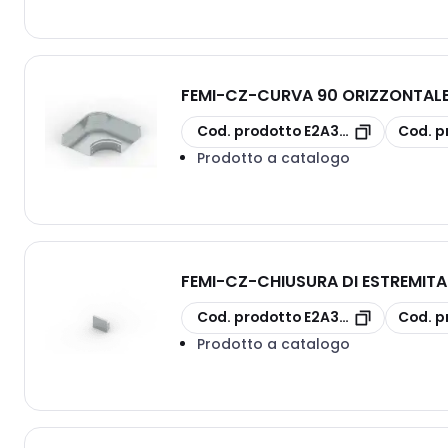
FEMI-CZ
-
CURVA 90 ORIZZONTALE
copia
copia
Cod. prodotto
E2A3S10F1C100D
Cod. p
Prodotto a catalogo
FEMI-CZ
-
CHIUSURA DI ESTREMITA
copia
copia
Cod. prodotto
E2A3S26FXC300H
Cod. p
Prodotto a catalogo