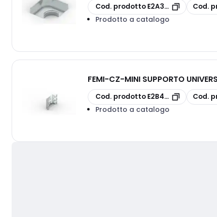
copia
copia
Cod. prodotto
E2A3S10F1C300D
Cod. p
Prodotto a catalogo
FEMI-CZ
-
MINI SUPPORTO UNIVERS
copia
copia
Cod. prodotto
E2B4S40H
Cod. p
Prodotto a catalogo