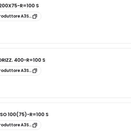
200X75-R=100 S
roduttore
A3S30F1C200D
RIZZ. 400-R=100 S
roduttore
A3S10G1P400D
SO 100(75)-R=100 S
roduttore
A3S33G1C100D