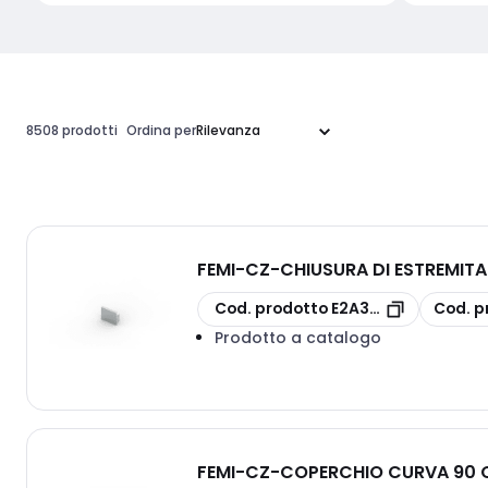
8508 prodotti
Ordina per
FEMI-CZ
-
CHIUSURA DI ESTREMITA
copia
copia
Cod. prodotto
E2A3S26FXC100H
Cod. p
Prodotto a catalogo
FEMI-CZ
-
COPERCHIO CURVA 90 O