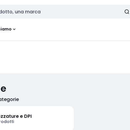
siamo
ie
categorie
ezzature e DPI
rodotti