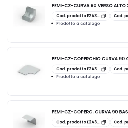
FEMI-CZ
-
CURVA 90 VERSO ALTO 
copia
copia
Cod. prodotto
E2A3S30F1C200D
Cod. p
Prodotto a catalogo
FEMI-CZ
-
COPERCHIO CURVA 90 O
copia
copia
Cod. prodotto
E2A3S10G1P400D
Cod. p
Prodotto a catalogo
FEMI-CZ
-
COPERC. CURVA 90 BAS
copia
copia
Cod. prodotto
E2A3S33G1C100D
Cod. p