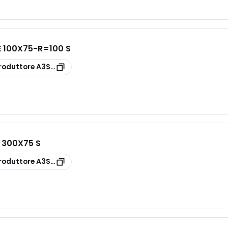
 100X75-R=100 S
roduttore
A3S10F1C100D
 300X75 S
roduttore
A3S26FXC300H