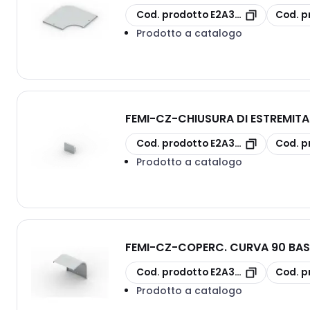
copia
copia
Cod. prodotto
E2A3S10G1P100D
Cod. p
Prodotto a catalogo
FEMI-CZ
-
CHIUSURA DI ESTREMITA
copia
copia
Cod. prodotto
E2A3S26FXC150H
Cod. p
Prodotto a catalogo
FEMI-CZ
-
COPERC. CURVA 90 BAS
copia
copia
Cod. prodotto
E2A3S33G1C200D
Cod. p
Prodotto a catalogo