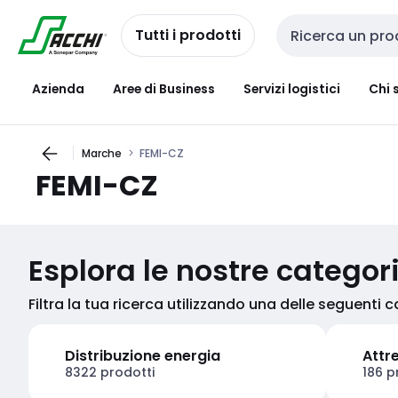
Passa alla
Salta al
navigazione
contenuto
Tutti i prodotti
Cerca input
Azienda
Aree di Business
Servizi logistici
Chi 
Marche
FEMI-CZ
FEMI-CZ
Esplora le nostre categor
Filtra la tua ricerca utilizzando una delle seguenti 
Distribuzione energia
Attr
8322 prodotti
186 p