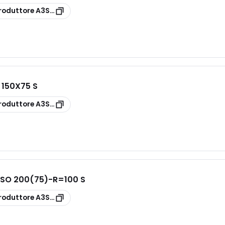
roduttore
A3S10G1P100D
 150X75 S
roduttore
A3S26FXC150H
SO 200(75)-R=100 S
roduttore
A3S33G1C200D