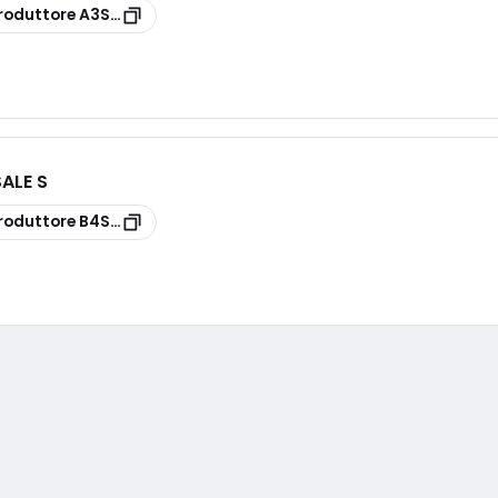
roduttore
A3S10F1C300D
ALE S
roduttore
B4S40H