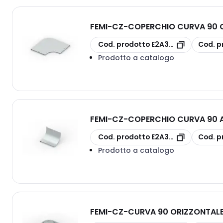
FEMI-CZ
-
COPERCHIO CURVA 90 O
copia
copia
Cod. prodotto
E2A3S10G1P300D
Cod. p
Prodotto a catalogo
FEMI-CZ
-
COPERCHIO CURVA 90 A
copia
copia
Cod. prodotto
E2A3S30G1P100D
Cod. p
Prodotto a catalogo
FEMI-CZ
-
CURVA 90 ORIZZONTALE