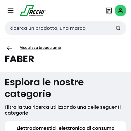
Passa alla
Salta al
navigazione
contenuto
Cerca input
Visualizza breadcrumb
FABER
Esplora le nostre
categorie
Filtra la tua ricerca utilizzando una delle seguenti
categorie
Elettrodomestici, elettronica di consumo