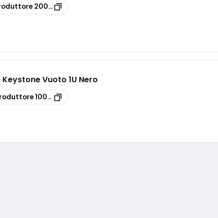
roduttore
200-460
e Keystone Vuoto 1U Nero
roduttore
100-025