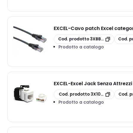
EXCEL
-
Cavo patch Excel categori
copia
copia
Cod. prodotto
3XBB001MPLGE
Cod. p
Prodotto a catalogo
EXCEL
-
Excel Jack Senza Attrezzi
copia
copia
Cod. prodotto
3X100-215-WT
Cod. p
Prodotto a catalogo