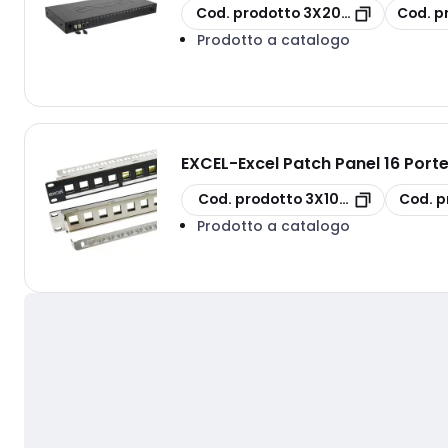
copia
copia
Cod. prodotto
3X200-460
Cod. p
Prodotto a catalogo
EXCEL
-
Excel Patch Panel 16 Port
copia
copia
Cod. prodotto
3X100-025
Cod. p
Prodotto a catalogo