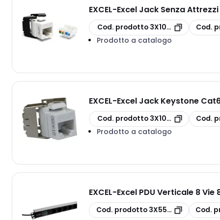
EXCEL
-
Excel Jack Senza Attrezzi
copia
copia
Cod. prodotto
3X100-202-WT
Cod. p
Prodotto a catalogo
EXCEL
-
Excel Jack Keystone Cat6
copia
copia
Cod. prodotto
3X100-182-WT
Cod. p
Prodotto a catalogo
EXCEL
-
Excel PDU Verticale 8 Vi
copia
copia
Cod. prodotto
3X555-073
Cod. p