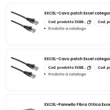
EXCEL
-
Cavo patch Excel categori
copia
copia
Cod. prodotto
3XBB002MPLGE
Cod. p
Prodotto a catalogo
EXCEL
-
Cavo patch Excel categori
copia
copia
Cod. prodotto
3XBB003MPLGE
Cod. p
Prodotto a catalogo
EXCEL
-
Pannello Fibra Ottica Exc