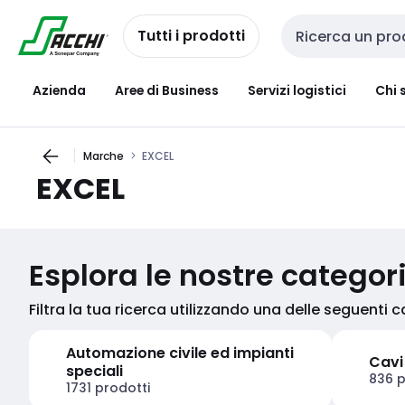
Passa alla
Salta al
navigazione
contenuto
Tutti i prodotti
Cerca input
Azienda
Aree di Business
Servizi logistici
Chi 
Marche
EXCEL
EXCEL
Esplora le nostre categor
Filtra la tua ricerca utilizzando una delle seguenti 
Automazione civile ed impianti
Cavi
speciali
836 p
1731 prodotti