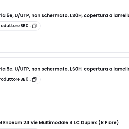
a 5e, U/UTP, non schermato, LS0H, copertura a lamella
roduttore
BB002MPLGE
a 5e, U/UTP, non schermato, LS0H, copertura a lamella
roduttore
BB003MPLGE
el Enbeam 24 Vie Multimodale 4 LC Duplex (8 Fibre)