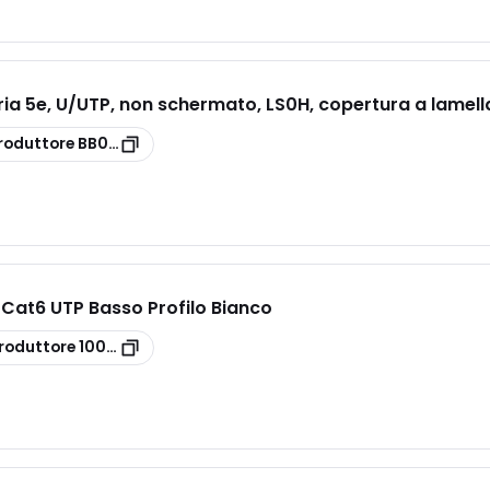
a 5e, U/UTP, non schermato, LS0H, copertura a lamella,
roduttore
BB001MPLGE
 Cat6 UTP Basso Profilo Bianco
roduttore
100-215-WT