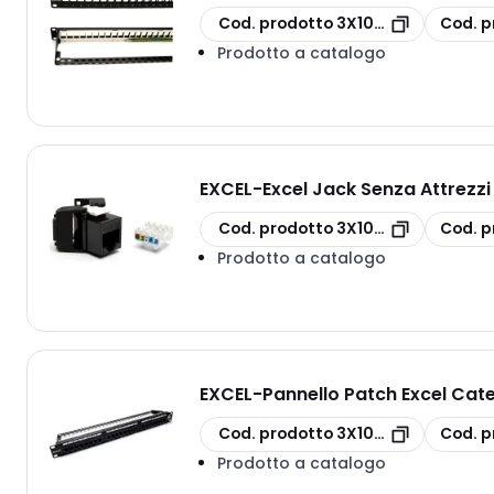
copia
copia
Cod. prodotto
3X100-755
Cod. p
Prodotto a catalogo
EXCEL
-
Excel Jack Senza Attrezzi
copia
copia
Cod. prodotto
3X100-215-BK
Cod. p
Prodotto a catalogo
EXCEL
-
Pannello Patch Excel Cat
copia
copia
Cod. prodotto
3X100-304
Cod. p
Prodotto a catalogo