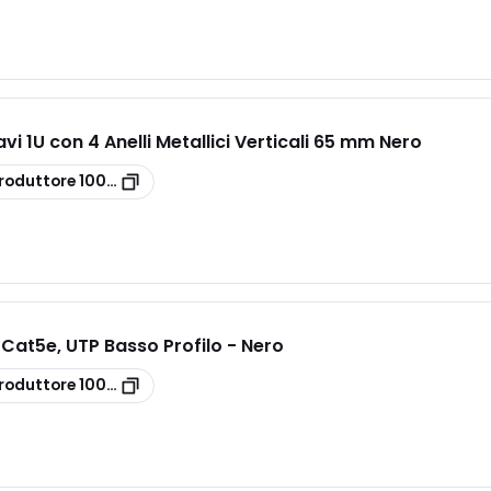
vi 1U con 4 Anelli Metallici Verticali 65 mm Nero
roduttore
100-582
 Cat5e, UTP Basso Profilo - Nero
roduttore
100-202-BK