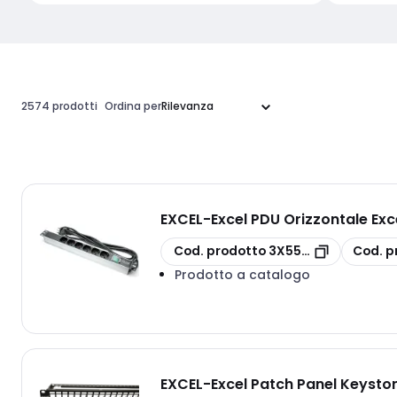
2574 prodotti
Ordina per
EXCEL
-
Excel PDU Orizzontale Exc
copia
copia
Cod. prodotto
3X555-292
Cod. p
Prodotto a catalogo
EXCEL
-
Excel Patch Panel Keysto