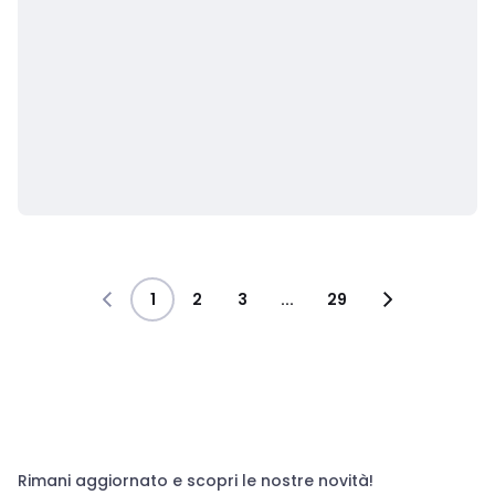
1
2
3
...
29
Rimani aggiornato e scopri le nostre novità!