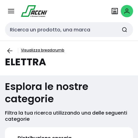
Passa alla
Salta al
navigazione
contenuto
Cerca input
Visualizza breadcrumb
ELETTRA
Esplora le nostre
categorie
Filtra la tua ricerca utilizzando una delle seguenti
categorie