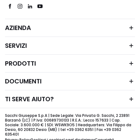
AZIENDA
SERVIZI
PRODOTTI
DOCUMENTI
TI SERVE AIUTO?
Sacchi Giuseppe S.p.A | Sede Legale: Via Privata G. Sacchi, 2 23891
Barzanò (LC) | P.Iva: 00689730133 | R.E.A.: Lecco 157633 | Cap.
Sociale: 3.600.000 € | SDI: WSWK9O5 | Headquarters: Via Filippo da
Desio, 60 20832 Desio (MB) | tel +39 0362 6351 | Fax +39 0362
635401
Privacy Policy
Gestisci i cookies
Legal disclaimer
Copyright