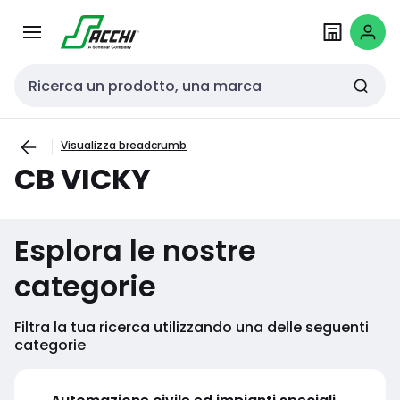
Passa alla
Salta al
navigazione
contenuto
Cerca input
Visualizza breadcrumb
CB VICKY
Esplora le nostre
categorie
Filtra la tua ricerca utilizzando una delle seguenti
categorie