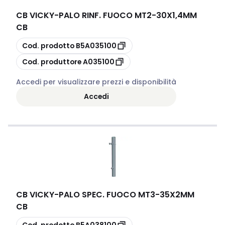
CB VICKY
-
PALO RINF. FUOCO MT2-30X1,4MM
CB
copia
Cod. prodotto
B5A035100
copia
Cod. produttore
A035100
Accedi per visualizzare prezzi e disponibilità
Accedi
CB VICKY
-
PALO SPEC. FUOCO MT3-35X2MM
CB
copia
Cod. prodotto
B5A038100