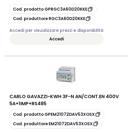
copia
Cod. prodotto
GPRGC3A60D20KKE
copia
Cod. produttore
RGC3A60D20KKE
Accedi per visualizzare prezzi e disponibilità
Accedi
CARLO GAVAZZI
-
KWH 3F-N AN/CONT.EN 400V
5A+1IMP+RS485
copia
Cod. prodotto
GPEM21072DAV53XOSX
copia
Cod. produttore
EM21072DAV53XOSX