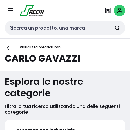
Passa alla
Salta al
navigazione
contenuto
Cerca input
Visualizza breadcrumb
CARLO GAVAZZI
Esplora le nostre
categorie
Filtra la tua ricerca utilizzando una delle seguenti
categorie