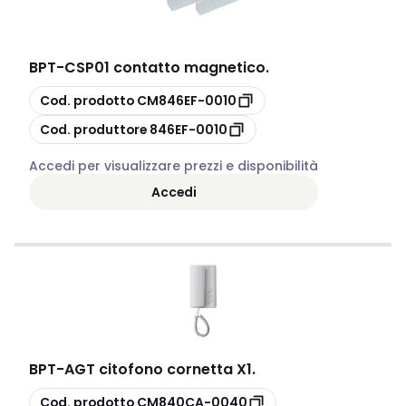
BPT
-
CSP01 contatto magnetico.
copia
Cod. prodotto
CM846EF-0010
copia
Cod. produttore
846EF-0010
Accedi per visualizzare prezzi e disponibilità
Accedi
BPT
-
AGT citofono cornetta X1.
copia
Cod. prodotto
CM840CA-0040