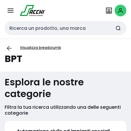
Passa alla
Salta al
navigazione
contenuto
Cerca input
Visualizza breadcrumb
BPT
Esplora le nostre
categorie
Filtra la tua ricerca utilizzando una delle seguenti
categorie