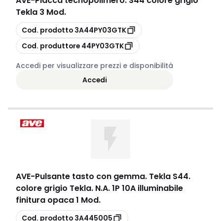
AVE
-
Placca tecnopolimero. S44 colore grigio
Tekla 3 Mod.
copia
Cod. prodotto
3A44PY03GTK
copia
Cod. produttore
44PY03GTK
Accedi per visualizzare prezzi e disponibilità
Accedi
AVE
-
Pulsante tasto con gemma. Tekla S44.
colore grigio Tekla. N.A. 1P 10A illuminabile
finitura opaca 1 Mod.
copia
Cod. prodotto
3A445005