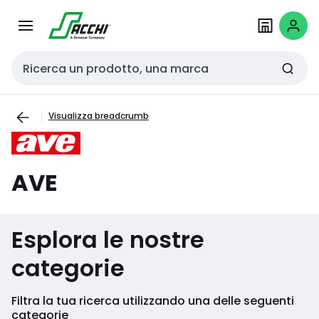
Passa alla
Salta al
navigazione
contenuto
Cerca input
Visualizza breadcrumb
AVE
Esplora le nostre
categorie
Filtra la tua ricerca utilizzando una delle seguenti
categorie