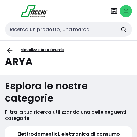
Passa alla
Salta al
navigazione
contenuto
Cerca input
Visualizza breadcrumb
ARYA
Esplora le nostre
categorie
Filtra la tua ricerca utilizzando una delle seguenti
categorie
Elettrodomestici, elettronica di consumo