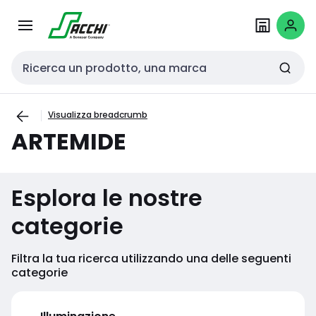
Passa alla
Salta al
navigazione
contenuto
Cerca input
Visualizza breadcrumb
ARTEMIDE
Esplora le nostre
categorie
Filtra la tua ricerca utilizzando una delle seguenti
categorie