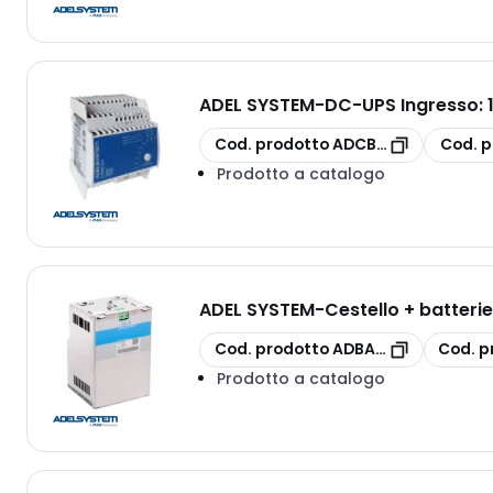
ADEL SYSTEM
-
DC-UPS Ingresso: 
copia
copia
Cod. prodotto
ADCBI6012A
Cod. p
Prodotto a catalogo
ADEL SYSTEM
-
Cestello + batteri
copia
copia
Cod. prodotto
ADBAT7.2VRLA
Cod. p
Prodotto a catalogo