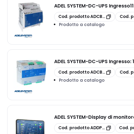
ADEL SYSTEM
-
DC-UPS Ingresso11
copia
copia
Cod. prodotto
ADCBI6024A
Cod. p
Prodotto a catalogo
ADEL SYSTEM
-
DC-UPS Ingresso:
copia
copia
Cod. prodotto
ADCBI2420A
Cod. p
Prodotto a catalogo
ADEL SYSTEM
-
Display di monito
copia
copia
Cod. prodotto
ADDPY353
Cod. p