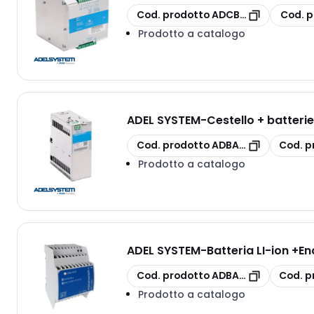
copia
copia
Cod. prodotto
ADCBI2410A
Cod. p
Prodotto a catalogo
ADEL SYSTEM
-
Cestello + batteri
copia
copia
Cod. prodotto
ADBAT3.4VRLA
Cod. p
Prodotto a catalogo
ADEL SYSTEM
-
Batteria LI-ion +E
copia
copia
Cod. prodotto
ADBAT12WH
Cod. p
Prodotto a catalogo