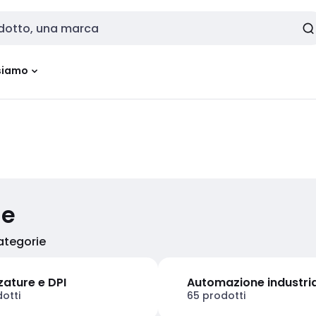
siamo
ie
categorie
zature e DPI
Automazione industri
otti
65 prodotti