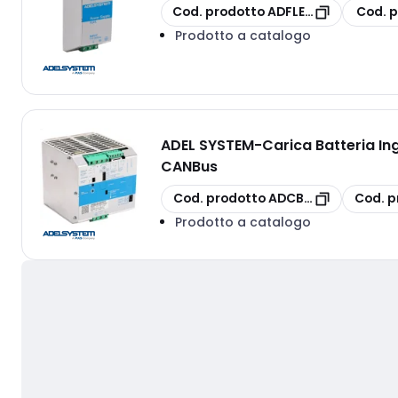
copia
copia
Cod. prodotto
ADFLEX6005A
Cod. p
Prodotto a catalogo
ADEL SYSTEM
-
Carica Batteria I
CANBus
copia
copia
Cod. prodotto
ADCB122410A
Cod. p
Prodotto a catalogo