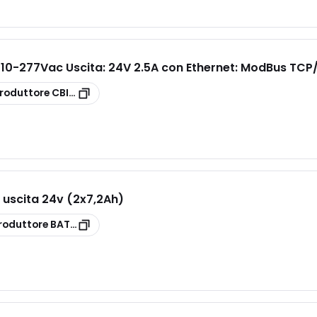
110-277Vac Uscita: 24V 2.5A con Ethernet: ModBus TCP
roduttore
CBI6012A
e uscita 24v (2x7,2Ah)
roduttore
BAT7.2VRLA