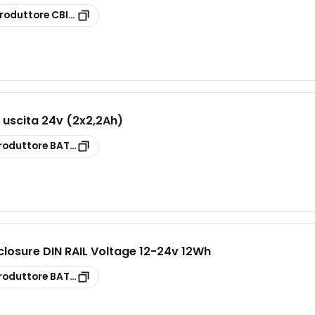
roduttore
CBI2410A
e uscita 24v (2x2,2Ah)
roduttore
BAT3.4VRLA
nclosure DIN RAIL Voltage 12-24v 12Wh
roduttore
BAT12WH