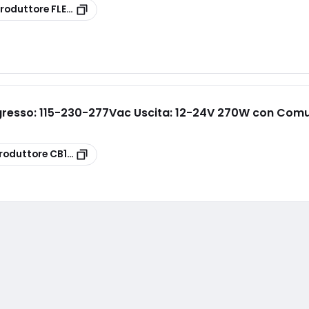
roduttore
FLEX6005A
ngresso: 115-230-277Vac Uscita: 12-24V 270W con Com
roduttore
CB122410A