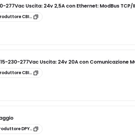
0-277Vac Uscita: 24v 2,5A con Ethernet: ModBus TCP/
roduttore
CBI6024A
 115-230-277Vac Uscita: 24v 20A con Comunicazione 
roduttore
CBI2420A
raggio
roduttore
DPY353