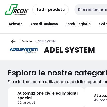
Passa alla
Salta al
navigazione
contenuto
Tutti i prodotti
Cerca input
Azienda
Aree di Business
Servizi logistici
Chi 
Marche
ADEL SYSTEM
ADEL SYSTEM
Esplora le nostre categor
Filtra la tua ricerca utilizzando una delle seguenti 
Automazione civile ed impianti
Attrez
speciali
42 prod
62 prodotti