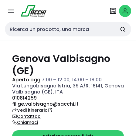
Passa alla
Salta al
navigazione
contenuto
Cerca input
Genova Valbisagno
(GE)
Aperto oggi
7:00 – 12:00, 14:00 – 18:00
Via Lungobisagno Istria, 39 A/R, 16141, Genova
Valbisagno (GE), ITA
010814259
fil.ge.valbisagno@sacchi.it
Vedi itinerario
Contattaci
Chiamaci