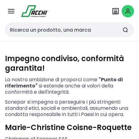
Passa alla
Salta al
navigazione
contenuto
Cerca input
Impegno condiviso, conformità
garantita!
La nostra ambizione di proporci come
"Punto di
riferimento"
si estende anche ai valori della
conformità e dell'integrità.
Sonepar si impegna a perseguire i più stringenti
standard etici, sociali e ambientali, assumendo una
condotta responsabile in tutti i Paesi in cui opera.
Marie-Christine Coisne-Roquette
Chairman of Sonepar SAS