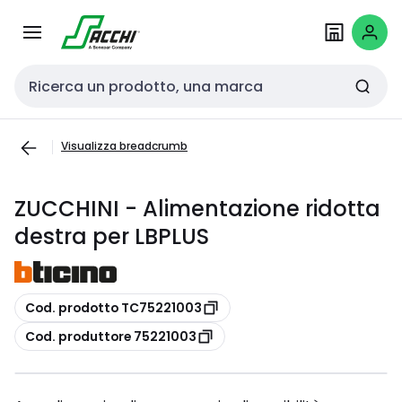
Passa alla
Salta al
navigazione
contenuto
Cerca input
Visualizza breadcrumb
ZUCCHINI - Alimentazione ridotta
destra per LBPLUS
copia
Cod. prodotto TC75221003
copia
Cod. produttore 75221003