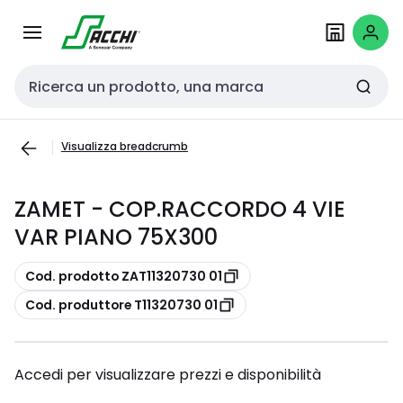
Passa alla
Salta al
navigazione
contenuto
Cerca input
Visualizza breadcrumb
ZAMET - COP.RACCORDO 4 VIE
VAR PIANO 75X300
copia
Cod. prodotto ZAT11320730 01
copia
Cod. produttore T11320730 01
Accedi per visualizzare prezzi e disponibilità