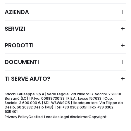
AZIENDA
SERVIZI
PRODOTTI
DOCUMENTI
TI SERVE AIUTO?
Sacchi Giuseppe S.p.A | Sede Legale: Via Privata G. Sacchi, 2 23891
Barzanò (LC) | P.Iva: 00689730133 | R.E.A.: Lecco 157633 | Cap.
Sociale: 3.600.000 € | SDI: WSWK9O5 | Headquarters: Via Filippo da
Desio, 60 20832 Desio (MB) | tel +39 0362 6351 | Fax +39 0362
635401
Privacy Policy
Gestisci i cookies
Legal disclaimer
Copyright