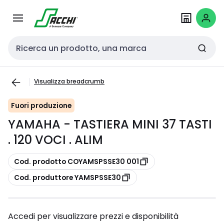
Passa alla
Salta al
navigazione
contenuto
Cerca input
Visualizza breadcrumb
Fuori produzione
YAMAHA - TASTIERA MINI 37 TASTI
. 120 VOCI . ALIM
copia
Cod. prodotto COYAMSPSSE30 001
copia
Cod. produttore YAMSPSSE30
Accedi per visualizzare prezzi e disponibilità