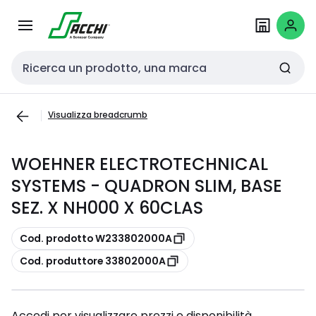
Passa alla
Salta al
navigazione
contenuto
Cerca input
Visualizza breadcrumb
WOEHNER ELECTROTECHNICAL
SYSTEMS - QUADRON SLIM, BASE
SEZ. X NH000 X 60CLAS
copia
Cod. prodotto W233802000A
copia
Cod. produttore 33802000A
Accedi per visualizzare prezzi e disponibilità