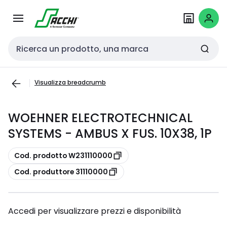
Passa alla
Salta al
navigazione
contenuto
Cerca input
Visualizza breadcrumb
WOEHNER ELECTROTECHNICAL
SYSTEMS - AMBUS X FUS. 10X38, 1P
copia
Cod. prodotto W231110000
copia
Cod. produttore 31110000
Accedi per visualizzare prezzi e disponibilità