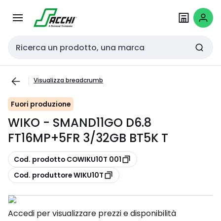
Passa alla
Salta al
navigazione
contenuto
Cerca input
Visualizza breadcrumb
Fuori produzione
WIKO - SMAND11GO D6.8
FT16MP+5FR 3/32GB BT5K T
copia
Cod. prodotto COWIKU10T 001
copia
Cod. produttore WIKU10T
Accedi per visualizzare prezzi e disponibilità