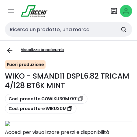
Passa alla
Salta al
navigazione
contenuto
Cerca input
Visualizza breadcrumb
Fuori produzione
WIKO - SMAND11 DSPL6.82 TRICAM
4/128 BT6K MINT
copia
Cod. prodotto COWIKU30M 001
copia
Cod. produttore WIKU30M
Accedi per visualizzare prezzi e disponibilità