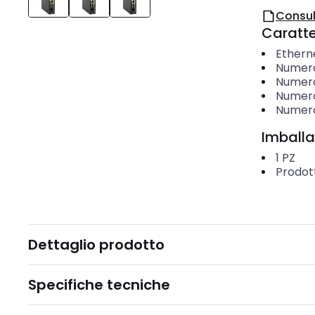
Consul
Caratter
Ethern
Numero
Numero
Numero
Numero
Imballa
1
PZ
Prodot
Dettaglio prodotto
Specifiche tecniche