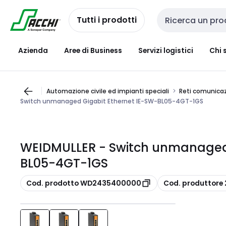
Passa alla
Salta al
navigazione
contenuto
Tutti i prodotti
Cerca input
Azienda
Aree di Business
Servizi logistici
Chi 
Automazione civile ed impianti speciali
Reti comunicaz
Switch unmanaged Gigabit Ethernet IE-SW-BL05-4GT-1GS
WEIDMULLER - Switch unmanaged 
BL05-4GT-1GS
copia
copia
Cod. prodotto WD2435400000
Cod. produttor