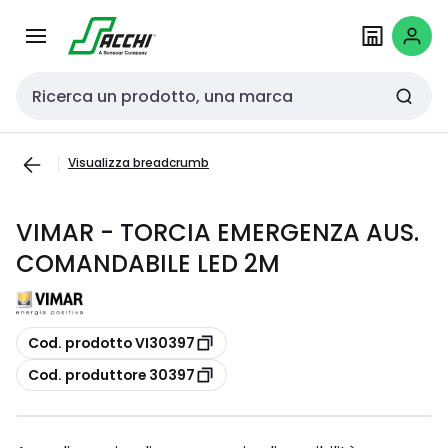
Passa alla
Salta al
navigazione
contenuto
Cerca input
Visualizza breadcrumb
VIMAR - TORCIA EMERGENZA AUS.
COMANDABILE LED 2M
copia
Cod. prodotto VI30397
copia
Cod. produttore 30397