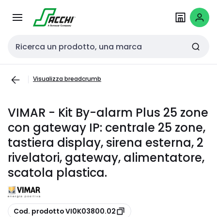
Passa alla
Salta al
navigazione
contenuto
Cerca input
Visualizza breadcrumb
VIMAR - Kit By-alarm Plus 25 zone
con gateway IP: centrale 25 zone,
tastiera display, sirena esterna, 2
rivelatori, gateway, alimentatore,
scatola plastica.
copia
Cod. prodotto VI0K03800.02