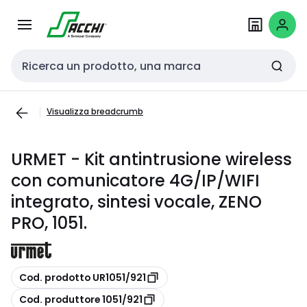
Passa alla
Salta al
navigazione
contenuto
Cerca input
Visualizza breadcrumb
URMET - Kit antintrusione wireless
con comunicatore 4G/IP/WIFI
integrato, sintesi vocale, ZENO
PRO, 1051.
copia
Cod. prodotto UR1051/921
copia
Cod. produttore 1051/921