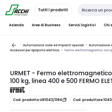
Passa alla
Salta al
navigazione
contenuto
Tutti i prodotti
Cerca input
Azienda
Aree di Business
Servizi logistici
Chi 
Automazione civile ed impianti speciali
Automazione ci
Accessori per apriporta elettrico
Fermo elettromagnetico con p
URMET - Fermo elettromagnetico 
100 kg, linea 400 e 500 FERMO E
copia
copia
Cod. prodotto UR1043/084
Cod. produttore 104