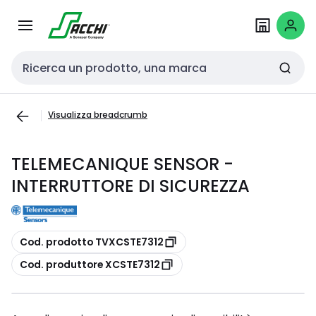
Passa alla
Salta al
navigazione
contenuto
Cerca input
Visualizza breadcrumb
TELEMECANIQUE SENSOR -
INTERRUTTORE DI SICUREZZA
copia
Cod. prodotto TVXCSTE7312
copia
Cod. produttore XCSTE7312