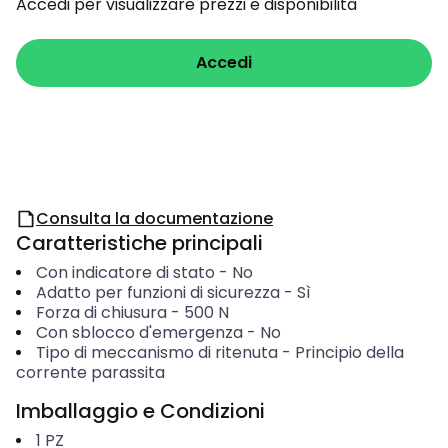
Accedi per visualizzare prezzi e disponibilità
Accedi
Consulta la documentazione
Caratteristiche principali
Con indicatore di stato
-
No
Adatto per funzioni di sicurezza
-
Sì
Forza di chiusura
-
500
N
Con sblocco d'emergenza
-
No
Tipo di meccanismo di ritenuta
-
Principio della
corrente parassita
Imballaggio e Condizioni
1
PZ