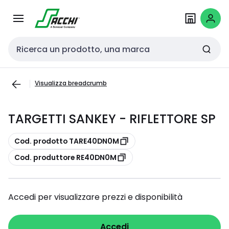
Passa alla
Salta al
navigazione
contenuto
Cerca input
Visualizza breadcrumb
TARGETTI SANKEY - RIFLETTORE SP
copia
Cod. prodotto TARE40DN0M
copia
Cod. produttore RE40DN0M
Accedi per visualizzare prezzi e disponibilità
Accedi