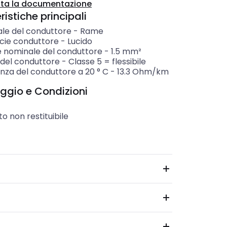
ta la documentazione
istiche principali
ale del conduttore
-
Rame
icie conduttore
-
Lucido
e nominale del conduttore
-
1.5
mm²
 del conduttore
-
Classe 5 = flessibile
nza del conduttore a 20 ° C
-
13.3
Ohm/km
ggio e Condizioni
o non restituibile