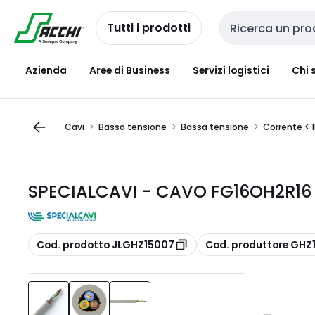
Passa alla
Salta al
navigazione
contenuto
Tutti i prodotti
Cerca input
Azienda
Aree di Business
Servizi logistici
Chi 
Cavi
Bassa tensione
Bassa tensione
Corrente < 
SPECIALCAVI - CAVO FG16OH2R16
copia
copia
Cod. prodotto JLGHZ15007
Cod. produttore GHZ