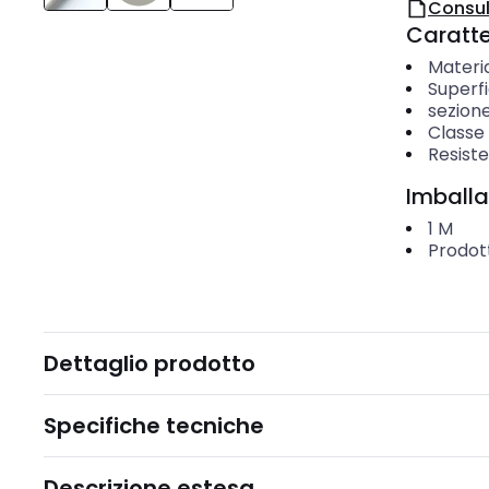
Consul
Caratter
Materi
Superf
sezion
Classe
Resiste
Imballa
1
M
Prodott
Dettaglio prodotto
Specifiche tecniche
Descrizione estesa