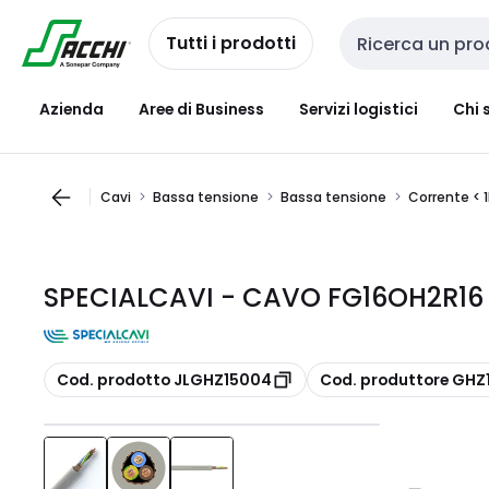
Passa alla
Salta al
navigazione
contenuto
Tutti i prodotti
Cerca input
Azienda
Aree di Business
Servizi logistici
Chi 
Cavi
Bassa tensione
Bassa tensione
Corrente < 
SPECIALCAVI - CAVO FG16OH2R1
copia
copia
Cod. prodotto JLGHZ15004
Cod. produttore GH