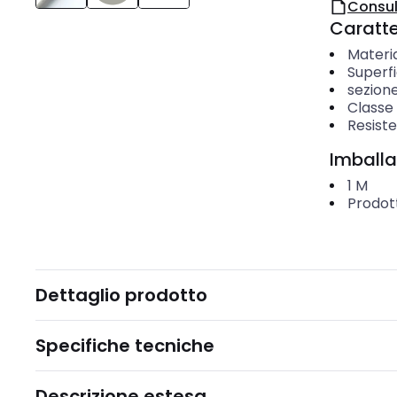
Consul
Caratter
Materi
Superf
sezion
Classe
Resiste
Imballa
1
M
Prodott
Dettaglio prodotto
Specifiche tecniche
Descrizione estesa