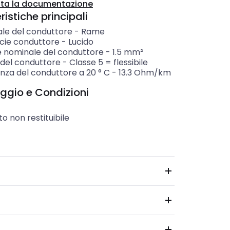
ta la documentazione
istiche principali
ale del conduttore
-
Rame
icie conduttore
-
Lucido
e nominale del conduttore
-
1.5
mm²
 del conduttore
-
Classe 5 = flessibile
nza del conduttore a 20 ° C
-
13.3
Ohm/km
ggio e Condizioni
o non restituibile