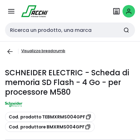
Passa alla
Salta al
navigazione
contenuto
Cerca input
Visualizza breadcrumb
SCHNEIDER ELECTRIC - Scheda di
memoria SD Flash - 4 Go - per
processore M580
copia
Cod. prodotto TEBMXRMS004GPF
copia
Cod. produttore BMXRMS004GPF