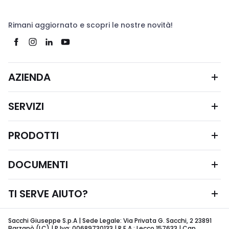
Rimani aggiornato e scopri le nostre novità!
AZIENDA
SERVIZI
PRODOTTI
DOCUMENTI
TI SERVE AIUTO?
Sacchi Giuseppe S.p.A | Sede Legale: Via Privata G. Sacchi, 2 23891
Barzanò (LC) | P.Iva: 00689730133 | R.E.A.: Lecco 157633 | Cap.