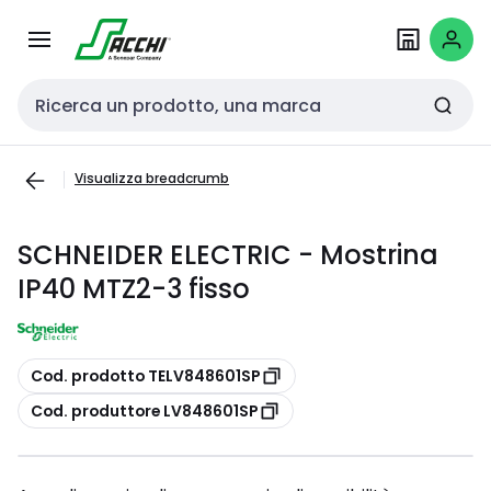
Passa alla
Salta al
navigazione
contenuto
Cerca input
Visualizza breadcrumb
SCHNEIDER ELECTRIC - Mostrina
IP40 MTZ2-3 fisso
copia
Cod. prodotto TELV848601SP
copia
Cod. produttore LV848601SP