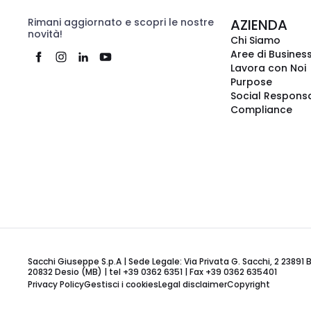
Rimani aggiornato e scopri le nostre
AZIENDA
novità!
Chi Siamo
Aree di Busines
Lavora con Noi
Purpose
Social Responsa
Compliance
Sacchi Giuseppe S.p.A | Sede Legale: Via Privata G. Sacchi, 2 23891 
20832 Desio (MB) | tel +39 0362 6351 | Fax +39 0362 635401
Privacy Policy
Gestisci i cookies
Legal disclaimer
Copyright