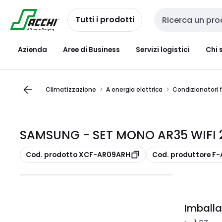
Passa alla
Salta al
navigazione
contenuto
Tutti i prodotti
Cerca input
Azienda
Aree di Business
Servizi logistici
Chi 
Climatizzazione
A energia elettrica
Condizionatori f
SAMSUNG - SET MONO AR35 WIFI 
copia
copia
Cod. prodotto XCF-AR09ARH
Cod. produttore F
Imballa