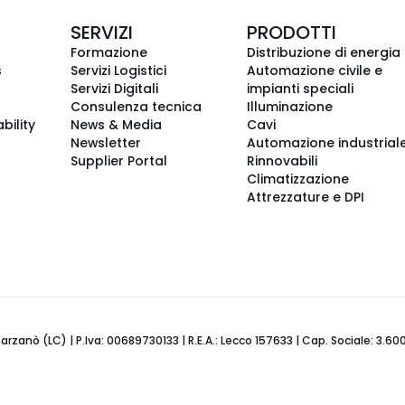
SERVIZI
PRODOTTI
Formazione
Distribuzione di energia
s
Servizi Logistici
Automazione civile e
Servizi Digitali
impianti speciali
Consulenza tecnica
Illuminazione
bility
News & Media
Cavi
Newsletter
Automazione industrial
Supplier Portal
Rinnovabili
Climatizzazione
Attrezzature e DPI
Barzanò (LC) | P.Iva: 00689730133 | R.E.A.: Lecco 157633 | Cap. Sociale: 3.