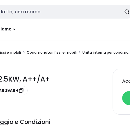
siamo
issi e mobili
Condizionatori fissi e mobili
Unità interna per condiz
2.5KW, A++/A+
Acc
-AR09ARH
ggio e Condizioni