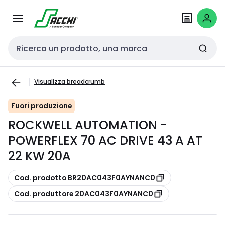
Passa alla
Salta al
navigazione
contenuto
Cerca input
Visualizza breadcrumb
Fuori produzione
ROCKWELL AUTOMATION -
POWERFLEX 70 AC DRIVE 43 A AT
22 KW 20A
copia
Cod. prodotto BR20AC043F0AYNANC0
copia
Cod. produttore 20AC043F0AYNANC0