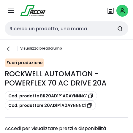
Passa alla
Salta al
navigazione
contenuto
Cerca input
Visualizza breadcrumb
Fuori produzione
ROCKWELL AUTOMATION -
POWERFLEX 70 AC DRIVE 20A
copia
Cod. prodotto BR20AD1P1A0AYNNNC1
copia
Cod. produttore 20AD1P1A0AYNNNC1
Accedi per visualizzare prezzi e disponibilità